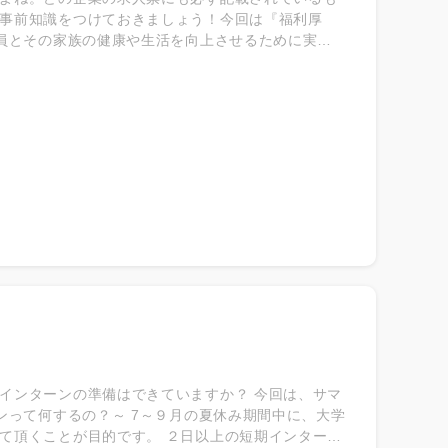
事前知識をつけておきましょう！今回は『福利厚
員とその家族の健康や生活を向上させるために実施
① 法律で定められた福利厚生 ② 会社の判断で提供
う♪
インターンの準備はできていますか？ 今回は、サマ
ンって何するの？～ 7～９月の夏休み期間中に、大学
て頂くことが目的です。 ２日以上の短期インターン