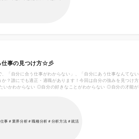
る仕事の見つけ方☆彡
で、「自分に合う仕事がわからない」、「自分にあう仕事なんてない
うか？誰にでも適正・適職があります！今回は自分の強みを見つけ方
たいかわからない ◎自分の好きなことがわからない ◎自分の才能が
いてる仕事がわからないと思っている人がいます。その人たちはどの
際の向いてる仕事の探し方について解説します。
る仕事＃業界分析＃職種分析＃分析方法＃就活