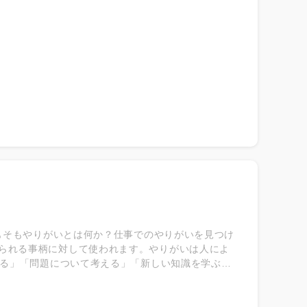
で、早い段階から企業と接点を持つことができるた
参加するメリット～ 実際に、サマーインターンに参
ーインターンに参加するメリットをご紹介します ◎
容や職種について詳しく知ることができる ◎就活時
もそもやりがいとは何か？仕事でのやりがいを見つけ
を感じられる事柄に対して使われます。やりがいは人によ
る」「問題について考える」「新しい知識を学ぶ」
がなくても趣味に時間をかけることがやりがいだと
っても異なります。 -----やりがいのある仕事だ
事に取り組むことで達成することで得られる達成感は全く