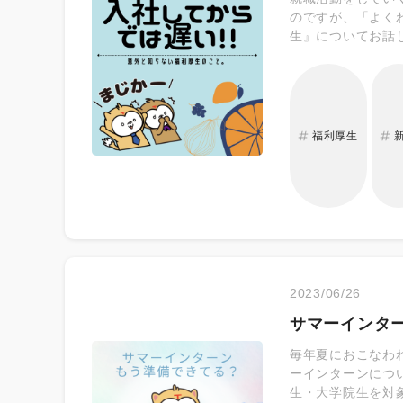
のですが、「よく
生』についてお話
する生活サービス 
する福利厚生 そ
福利厚生
2023/06/26
サマーインタ
毎年夏におこなわ
ーインターンにつ
生・大学院生を対