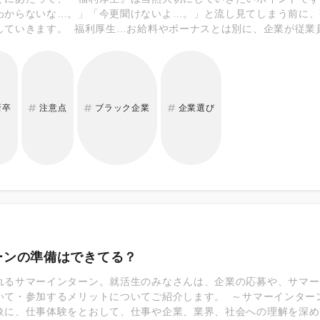
わからないな…。」「今更聞けないよ…。」と流し見てしまう前に、
していきます。 福利厚生…お給料やボーナスとは別に、企業が従業
のこと。 まず、福利厚生には大きく分けて2つの種類があります！ 
れぞれどんな内容になっていくのでしょうか？ 一緒に見ていきましょ
新卒
注意点
ブラック企業
企業選び
ーンの準備はできてる？
れるサマーインターン。就活生のみなさんは、企業の応募や、サマー
いて・参加するメリットについてご紹介します。 ～サマーインター
象に、仕事体験をとおして、仕事や企業、業界、社会への理解を深め