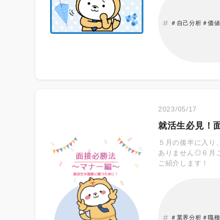
違います。目標を
感や「自分ならで
＃自己分析＃価
いを感じる人も多
もらえたとき 多
ません。お客様か
す。 ◎自分自身
りがいを見出すこ
ます。
2023/05/17
就活生必見！
５月の後半に入り
ありません◎６月
ご紹介します！
＃業界分析＃職