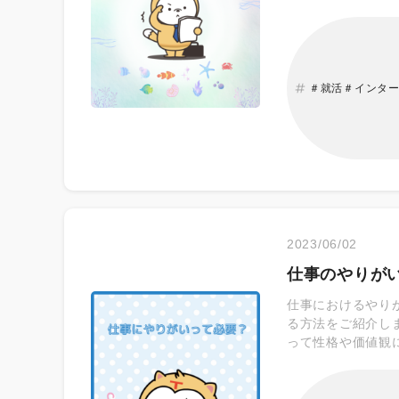
シップが多いこと
め、インターンシ
加するとどのよう
就活準備に余裕が
のアピール材料に
＃就活＃インタ
2023/06/02
仕事のやりが
仕事におけるやり
る方法をご紹介しま
って性格や価値観
など、やりがいを
感じる方もいるでし
と感じるポイント！