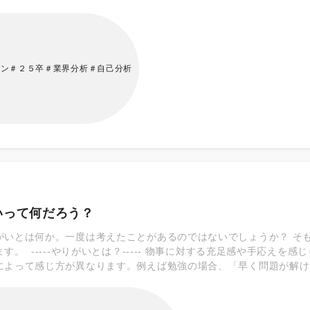
が特徴です。 近年、就職活動が後ろ倒しになり短期化しているなか
ップの重要性はさらに高まってきています。 ～サマーインターンに
な効果が得られるのか気になる方も多いのではないでしょうか？サマ
できる ◎自分にあった企業を見つけやすい ◎気になる企業の業務内
なる ◎情報交換ができる などが挙げられます！
ーン＃２５卒＃業界分析＃自己分析
いって何だろう？
がいとは何か。一度は考えたことがあるのではないでしょうか？ そ
す。 -----やりがいとは？----- 物事に対する充足感や手応え
によって感じ方が異なります。例えば勉強の場合、「早く問題が解け
感じるポイントは人によってさまざまです。また、勉強にはやりがい
ょう。やりがいは、それぞれの仕事、趣味、人間関係といった分野によ
----- ◎達成感が得られた時 目標を立ててその達成のために仕