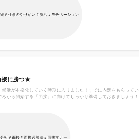
達成することができれば自信にもなりますし、さらにもう一回り高い
きるはずだ」という自己肯定感にもつながります。 ◎自分の能力が
値観＃仕事のやりがい＃就活＃モチベーション
いのではないでしょうか？ 他の人にはできないことができたとき、
くの人は仕事に合った報酬を得られるときにやりがいを感じるのでは
らの感謝や上司からの信頼、目標を達成したときの達成感も報酬にな
の成長を感じられるとき 今の仕事でキャリアプランや将来設計が明
とができます。成長するためにはどうしたら良いのかを意識しながら
面接に勝つ★
、就活が本格化していく時期に入りました！すでに内定をもらってい
ごろから開始する『面接』に向けてしっかり準備しておきましょう！
種分析＃面接＃面接必勝法＃面接マナー