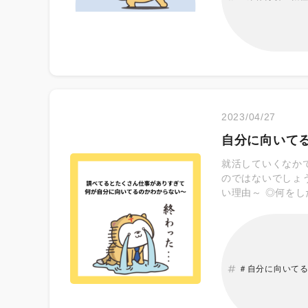
2023/04/27
自分に向いて
就活していくなか
のではないでしょ
い理由～ ◎何をし
のような理由で向
うか。次に、実
＃自分に向いて