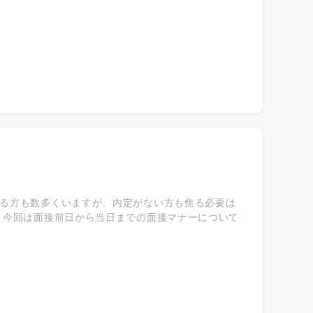
目標を設定して挑戦していくことが、仕事への責任
発揮できた時 自分の能力が発揮できたときにやりが
自分の自信や強みになります。 ◎満足のいく報酬が
ないでしょうか。 報酬というのは給与だけではあり
ります。そこで得られて報酬がやりがいに繋がりま
確な人は自分自身の成長が感じやすくなり、仕事にや
仕事をすることで、自分自身の成長をより感じられ
る方も数多くいますが、内定がない方も焦る必要は
 今回は面接前日から当日までの面接マナーについて