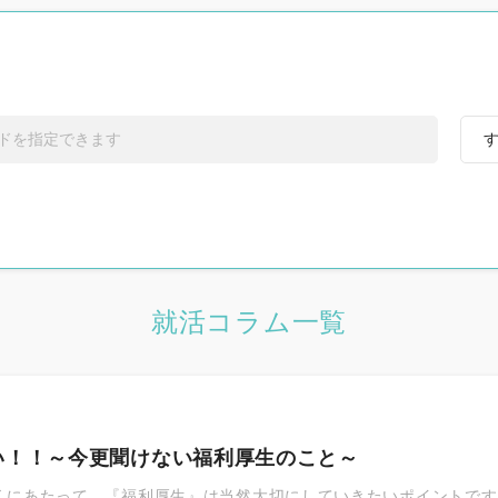
す
うちの社員自慢
す
福利厚生自慢
就活コラム一覧
い！！～今更聞けない福利厚生のこと～
社員紹介
くにあたって、『福利厚生』は当然大切にしていきたいポイントです