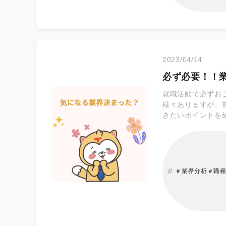
2023/04/14
必ず必要！！
就職活動で必ずお
様々ありますが、
きたいポイントを
＃業界分析＃職