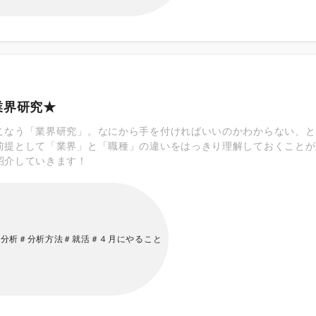
業界研究★
こなう「業界研究」。なにから手を付ければいいのかわからない、と
前提として「業界」と「職種」の違いをはっきり理解しておくことが
紹介していきます！
種分析＃分析方法＃就活＃４月にやること