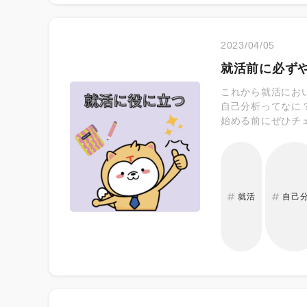
2023/04/05
就活前に必ず
これから就活にお
自己分析ってなに
始める前にぜひチ
就活
自己