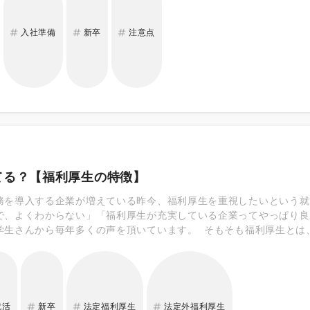
とも引っ越しする人が多いので、ゆっくり物件を見ることもできませ
ね！！ 3）諸手続き 新社会人になる前に終わらせておきたい手続
入社準備
新卒
注意点
がなく自分の口座を持っていない方は、早めに作りましょう。企業に
銀行の口座を持っていない場合も新規開設が必要です。 土日休みの
 引っ越しを行う方は役所での住所変更などもありますので早めにや
入社前に内定先企業の情報収集や、業界の勉強しておくとスムーズな
がいるのかなど、自分なりにリサーチしてみてください。 5）マナ
しょう。「何が社会人常識なのかわからない」と いう人は、身近な
てる？【福利厚生の特徴】
務を導入する企業が増えている昨今、福利厚生を重視したいという就
で、よくわからない」「福利厚生が充実している企業ってやっぱり良
学生さんから毎年多くの声を頂いています。 そもそも福利厚生とは
 住宅手当などの現金が支給される場合や、商業施設への特別優待券
業員として働いているだけで、お得になる制度です。 また、福利厚
￣ ■法定福利厚生 ￣￣￣￣￣￣￣￣￣￣ 法律により企業で実施が
康保険、介護保険 ・厚生年金保険 ・雇用保険、労災保険 ・子ども、
￣￣￣￣￣￣￣ 企業が独自で決め、任意で実施する従業員等向けの福
就活
新卒
法定福利厚生
法定外福利厚生