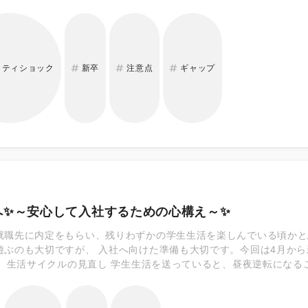
ティショックを受けることがあります。 リアリティショックが起き
によってはやる気を全く失い、離職へとつながることがあるのです。
とで、「大きなギャップ」に悩まされることもあると思います。 ★今
年1年以内に1割、3年以内に3割も離職をしていると判明！！ ◎入
6％にも及ぶことが明らかになっています。 入社後の不満を1年溜め
リティショック
新卒
注意点
ギャップ
 背景には「リアリティショック」の存在がじゅうぶんに考えられま
応は欠かせないのです。
へ✨～安心して入社するための心構え～✨
就職先に内定をもらい、残りわずかの学生生活を楽しんでいる頃かと
遊ぶのも大切ですが、 入社へ向けた準備も大切です。今回は4月か
1）生活サイクルの見直し 学生生活を送っていると、昼夜逆転にな
が必要です。新社会人としての生活は、ただでさえ気力が必要で疲れ
かけないよう、今のうちに正しておきましょう。 2）引っ越し準備
きましょう。職種にもよりますが、働き始めると平日の日中に住所や