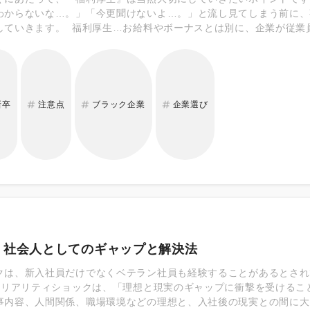
わからないな…。」「今更聞けないよ…。」と流し見てしまう前に、
していきます。 福利厚生…お給料やボーナスとは別に、企業が従業
のこと。 まず、福利厚生には大きく分けて2つの種類があります！ 
れぞれどんな内容になっていくのでしょうか？ 一緒に見ていきましょ
新卒
注意点
ブラック企業
企業選び
！社会人としてのギャップと解決法
クは、新入社員だけでなくベテラン社員も経験することがあるとされ
 リアリティショックは、「理想と現実のギャップに衝撃を受けるこ
事内容、人間関係、職場環境などの理想と、入社後の現実との間に大