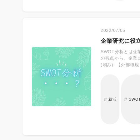
2022/07/05
企業研究に役立
SWOT分析とは
の観点から、企業に置かれた状
(弱み) 【外部環境】 「O」 ・・・ Opportunity (機会) 「T」 ・・・ Threat(脅威)
こなうことで、企
で聞かれるかもし
られるようになる
就活
SWO