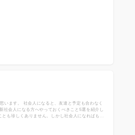
ると、喪失感や将来への不安を感じるようになり、受
新入社員の方は学生生活が充実していたため、急に
の現状、、、★ ￣￣￣￣￣￣￣￣￣￣￣￣ ◎厚生
社後に何らかのリアリティショックを感じたと回答し
た結果、2年目で「すでに辞めたい」となるのは想像に
す。 若手の早期離職を防ぐためにも、「リアリティ
思います。 社会人になると、友達と予定も合わなく
ら新社会人になる方へやっておくべきこと5選を紹介し
ることも珍しくありません。しかし社会人になればもち
てしまうもの。それに加え急な生活リズムの変化で
 勤務先が決定したら、引っ越しする方は早めに引っ越
水道光熱の手続きがしにくくなります。また、３月