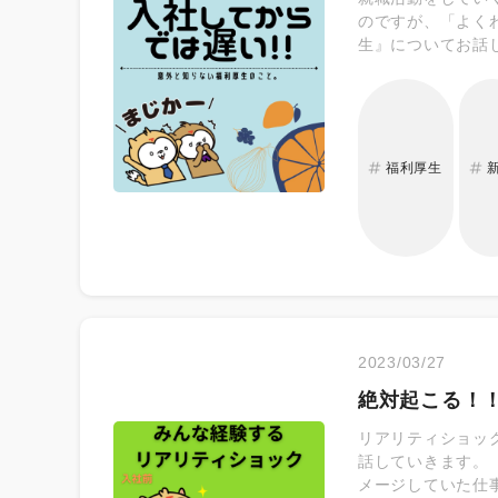
のですが、「よく
生』についてお話
する生活サービス 
する福利厚生 そ
福利厚生
2023/03/27
絶対起こる！
リアリティショッ
話していきます。
メージしていた仕