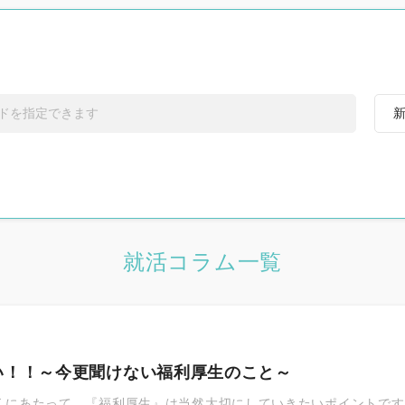
す
うちの社員自慢
す
福利厚生自慢
就活コラム一覧
い！！～今更聞けない福利厚生のこと～
社員紹介
くにあたって、『福利厚生』は当然大切にしていきたいポイントです