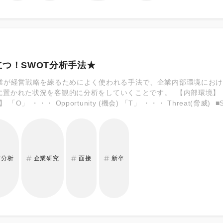
つ！SWOT分析手法★
企業が経営戦略を練るためによく使われる手法で、企業内部環境にお
況を客観的に分析をしていくことです。 【内部環境】 「S」 ・・・ Strong (強み) 「W」 ・・・
 ■SWOT分析を行うメリット 就活生がSWOT分析をお
業の置かれた状況を客観的にみることができるので、将来性のある企
れない「自社の強みや弱みは何か？」「自社の課題とその改善策は？
でしょう★
T分析
企業研究
面接
新卒