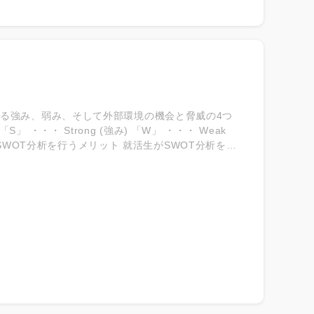
ける強み、弱み、そして外部環境の機会と脅威の4つ
 Weak
業かどうかを判断する指数になります。また、面接
」といった質問にも、しっかりと根拠をもって答え