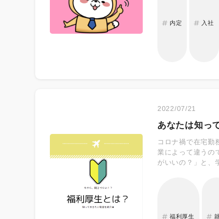
ごろは一年でもっ
ておくと安心です
内定
入社
アルバイトの経験
もあるので、その
とよいでしょう。
報や業界の勉強 
細や、どんな顧客
身につけておきま
2022/07/21
あなたは知っ
コロナ禍で在宅勤
業によって違うの
がいいの？」と、
ビスのことです。
生はその企業で従
￣￣￣￣￣￣￣￣
す。 【例】 ・健
福利厚生 ￣￣￣
福利厚生