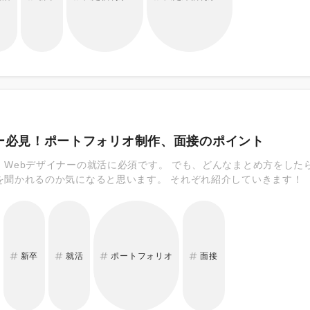
家援助） ・医療、健康（医療・保健衛生施設運営、ヘルスケアサポー
（慶弔金、法定超付加給付） ・文化、体育、レクリエーション など
ナー必見！ポートフォリオ制作、面接のポイント
、Webデザイナーの就活に必須です。 でも、どんなまとめ方をした
を聞かれるのか気になると思います。 それぞれ紹介していきます！
新卒
就活
ポートフォリオ
面接