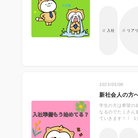
かった」とリアリ
ける衝撃の大きさ
仕事を開始するこ
労働省調べで、毎
た社会人が76.
入社
リア
難くありません。
ショック」への対
2023/03/08
新社会人の方
学生の方は希望の
なるのでたくさん
ていきます！！ 
ろん、早寝早起き
体力的な負担まで
しを終わらせてお