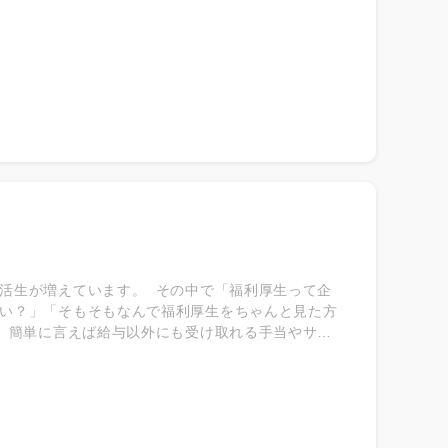
ん。 内定先が決まると早め早めに引っ越し先を決め
きは、いくつかあります。まずは銀行口座の開設です。
よっては給与振り込み口座の銀行を指定されること
お仕事の方は金融機関も休日のため平日に作っておく
っておくことをおすすめします。 4）内定先企業の情
スタートが切れます。自社で扱う商材やサービスの詳
ーを知っておく 一般常識としての言葉遣い、マナーは
社会人といちど食事にいくなど、聞いてみるのも手。
活生が増えています。 その中で「福利厚生って企
い？」「そもそもなんで福利厚生をちゃんと見た方
、簡単に言えば給与以外にも受け取れる手当やサー
がもらえるということもあります。つまり、福利厚
生は大きく2つの分類に分けることができます。 ￣
義務付けられている福利厚生を法定福利厚生といいま
子育て拠出金 など ￣￣￣￣￣￣￣￣￣￣ ■法定外
祉施策を法定外福利厚生といいます。 【例】 ・住