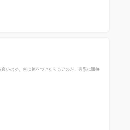
ト） ・ライフサポート（給食、保険、財産形成 な
ら良いのか、何に気をつけたら良いのか、実際に面接