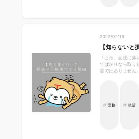
2022/07/19
【知らないと
「また、面接に落
てばかりなら取り
言ではありません
ため就活で落ちま
面接
就活