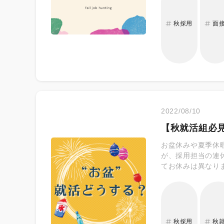
秋採用
面
2022/08/10
【秋就活組必
お盆休みや夏季休
が、採用担当の連
てお休みは異なり
季休暇制度を設け
いった方は多いの
活動。面接に同席
ができるように事
秋採用
秋