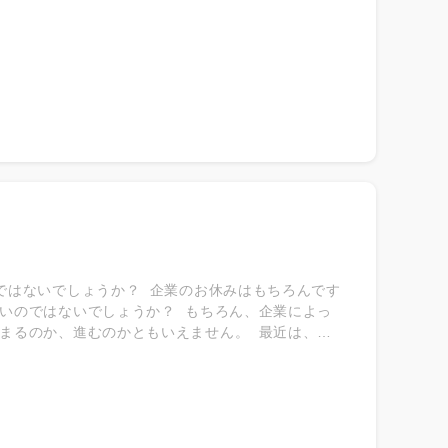
ではないでしょうか？ 企業のお休みはもちろんです
いのではないでしょうか？ もちろん、企業によっ
まるのか、進むのかともいえません。 最近は、夏
多くなりましたが、8月中のどこかで連休を取ると
ります。 採用担当１人だけで完結しないのが就職
。 そのため、お盆休みや夏季休暇を想定した動き