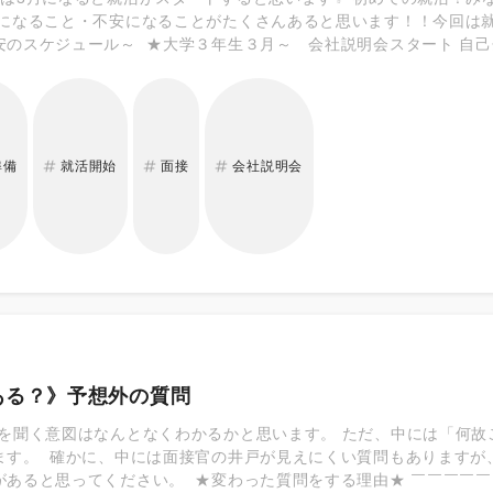
気になること・不安になることがたくさんあると思います！！今回は
安のスケジュール～ ★大学３年生３月～ 会社説明会スタート 自
企業や社会人の先輩と接触して詳しい情報を集めましょう！ 聞きた
★大学3年生6～9月 サマーインターンシップ参加・OB、OG訪問
仕事内容など、直接話を聞けたり体験できます。そこで働く社員の方
ログラムがあるので、自分が知りたい内容と合致したものを選ぶといい
っていない“リアルな声”を聞けます。 興味のある企業はしっかり情
準備
就活開始
面接
会社説明会
いてみるのもいいと思います。 ★大学3年生12・1月 ウィンター
ンシップに参加できなかった方はぜひ参加してみましょう 企業側に
ントリー・説明会参加 3月になるとエントリーシートの提出が重なり
が絞れたら、エントリーシートの作成準備を進めておくといいでしょう
で、身近な人に「模擬面接」をしてもらうといいでしょう。自分の言
断してもらい、指摘をもらって改善を重ねます。場数を踏むことで、
年生6月 選定/内定 早い人は６月より前に内定が決まります。ぎり
す！！
ある？》予想外の質問
Rを聞く意図はなんとなくわかるかと思います。 ただ、中には「何
ます。 確かに、中には面接官の井戸が見えにくい質問もありますが
があると思ってください。 ★変わった質問をする理由★ ￣￣￣￣￣