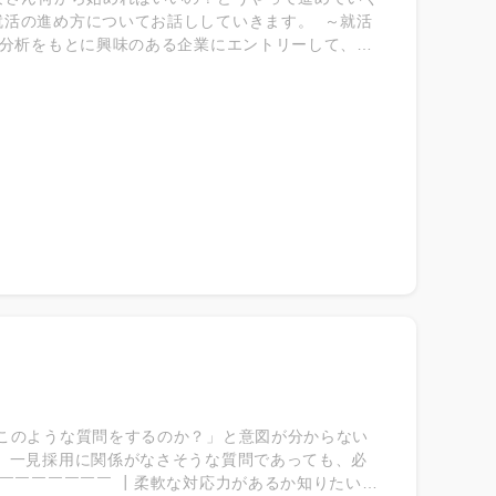
就活の進め方についてお話ししていきます。 ～就活
己分析をもとに興味のある企業にエントリーして、会
いことをしっかりメモしておくとより詳しく聞くこと
 ぜひ積極的に活用したいのがインターンシップ。業
の雰囲気、カルチャーに触れられる機会でもありま
でしょう。 OB・OG訪問では企業のホームページ
報収集して行き、疑問点やより詳しく聞きたいことを
インターンシップ 選考/準備 気になっている企業
も自分のことをアピールできるチャンスです！ ★大
、一気に忙しくなります。自己分析、企業研究を進
。 ★大学4年生4・5月 面接（面談） 面接は慣
葉がきちんと伝わるか、相手の質問に答えられてい
本番でも本来の自分らしさを出せるようになるでし
ぎりになって焦って企業を決めないように早めの就職活
故このような質問をするのか？」と意図が分からない
、一見採用に関係がなさそうな質問であっても、必
￣￣￣￣￣￣￣ ┃柔軟な対応力があるか知りたい