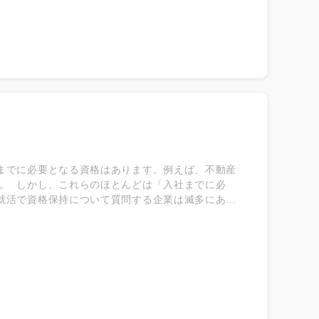
までに必要となる資格はあります。例えば、不動産
。 しかし、これらのほとんどは「入社までに必
就活で資格保持について質問する企業は滅多にあり
就活で資格が有利に働くケースもあります。 ■入社
ことを証明できる場合 ■その業界に興味があること
うな資格を持っている学生は、能力面でも熱意面で
知識を問われるような資格を持っていると、その業