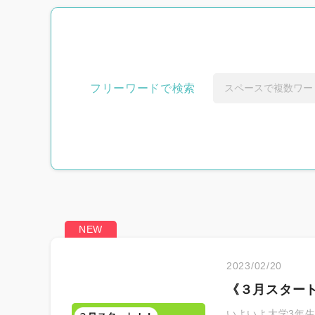
新着求人から探
フリーワードで検索
おすすめから探
2023/02/20
《３月スター
悩み別から探す
いよいよ大学3年