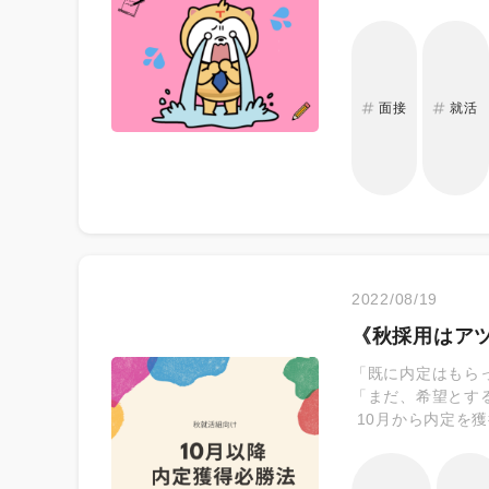
仕事をするうえで
す。 こうした柔
かけることで、そ
有効的と言われて
以上の企業が採用活
面接
就活
性(68.9％) ・
が、その手段の1
に回答を用意して
生同士の回答が似
2022/08/19
《秋採用はアツ
「既に内定はもら
「まだ、希望とす
10月から内定を
や企業の特徴をご