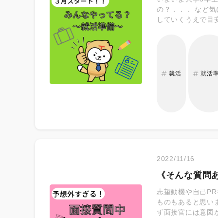
の？．．． など
していくうえで目
社説明会に参加し
ができます！！ 
界動向や具体的な
す。さまざまなプ
や公開情報には載
就活
就活
OB・OGの方に聞
でサマーインター
学3年生3月 エ
め、ある程度業界
れの問題もあるの
るかを客観的に判
ょう。 ★大学4
動をおすすめしま
2022/11/16
《そんな質問
志望動機や自己P
ものもあると思い
ず面接官には意図