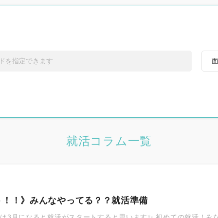
す
うちの社員自慢
す
福利厚生自慢
就活コラム一覧
ト！！》みんなやってる？？就活準備
社員紹介
生は3月になると就活がスタートすると思います✨ 初めての就活！み