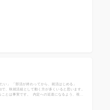
の状況に合わせて臨機応変に行動する必要がありま
め、面接で相手が準備していないような質問を投げ
はなく自頭の回転の良さを見るにも変わった質問は
活動・採用活動に関する振り返り調査によると、9割
3.1％) ・企業への熱意(78.3％) ・今後の可能
り取りなどを通じて学生の人柄を見極めようとしています
張ったことなどの頻出質問では、多くの学生が事前
を見ようとしているのです。 また頻出質問では学
業もあります★
たい」 「部活が終わってから、就活はじめる」
理由で、秋就活組として動く方が多くいると思います。
ることは事実です。 内定への近道になるよう、視点