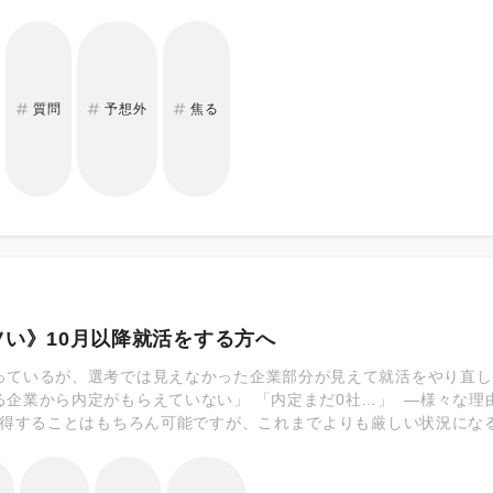
柔軟な対応力は欠かせません。どの仕事であっても基本的に、その場
軟な対応力は、予想しない出来事が生じた時によく表れます。そのた
の場の対応力を見ているということです。 また、勉学の頭の良さで
います。 ┃個性や素の人柄を見たい リクルートがおこなった就職
動で人柄を重視していることが判明しました。 ＜ランキング＞ ・人柄(9
質問
予想外
焦る
性格検査の結果(46.4％) ・基礎学力(40.3％) 企業は面接でのや
つとして面白い質問をする企業もあります。志望動機や学生時代に頑
いますね。しかし想定していないような質問をすることで、素の人柄
ていることも多くあります。そのため個性が表れやすい質問をする企
い》10月以降就活をする方へ
っているが、選考では見えなかった企業部分が見えて就活をやり直し
る企業から内定がもらえていない」 「内定まだ0社…」 —様々な
獲得することはもちろん可能ですが、これまでよりも厳しい状況にな
紹介します！