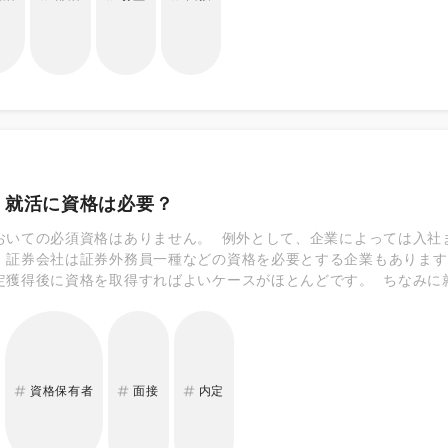
】就活に資格は必要？
おいての必須資格はありません。 例外として、企業によっては入社
、証券会社は証券外務員一種などの資格を必要とする企業もあります
定獲得後に資格を取得すればよいケースがほとんどです。 ちなみに
らい一部の職業を除いて、就活に必須の資格はありません。 ただし、
資格を既に持っている場合 ■入社後の仕事で必要な能力を持っている
社後に取得必須の資格や、仕事で使うスキルがあることを証明するよ
評価されるでしょう。 また、仕事に直接的に関わりなくとも、業界
高いアピールになります！
資格保有者
面接
内定