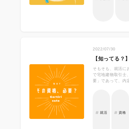
2022/07/30
【知ってる？
そもそも、就活に
で宅地建物取引士
要」であって、内
ません。 それく
後に取得が必要な
を示せる場合 入
も、採用担当から
界への興味関心が
就活
資格