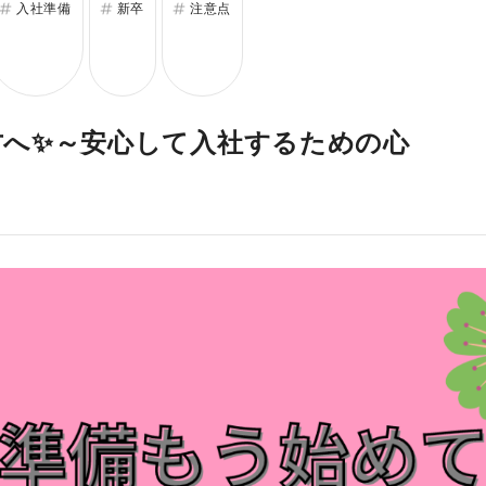
入社準備
新卒
注意点
す
うちの社員自慢
方へ✨～安心して入社するための心
す
福利厚生自慢
社員紹介