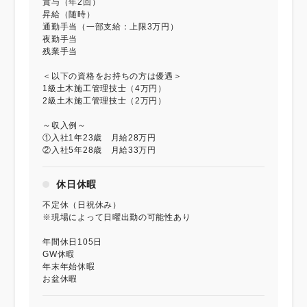
賞与（年2回）
昇給（随時）
通勤手当（一部支給：上限3万円）
夜勤手当
残業手当
＜以下の資格をお持ちの方は優遇＞
1級土木施工管理技士（4万円）
2級土木施工管理技士（2万円）
～収入例～
①入社1年23歳 月給28万円
②入社5年28歳 月給33万円
休日休暇
不定休（日祝休み）
※現場によって日曜出勤の可能性あり
年間休日105日
GW休暇
年末年始休暇
お盆休暇