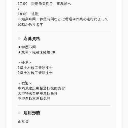
17:00 現場作業終了、事務所へ
↓
18:00 退勤
※始業時間・休憩時間などは現場や作業の進行によって
変動があります
応募資格
★学歴不問
★業界・職種未経験OK
＜優遇＞
1級土木施工管理技士
2級土木施工管理技士
＜歓迎＞
車両系建設機械運転技能講習
大型特殊自動車運転免許
中型自動車運転免許
雇用形態
正社員