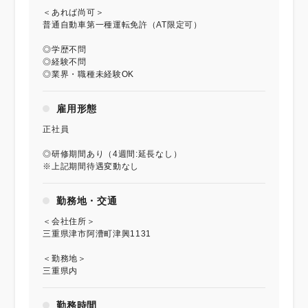
＜あれば尚可＞
普通自動車第一種運転免許（AT限定可）
◎学歴不問
◎経験不問
◎業界・職種未経験OK
雇用形態
正社員
◎研修期間あり（4週間:延長なし）
※上記期間待遇変動なし
勤務地・交通
＜会社住所＞
三重県津市阿漕町津興1131
＜勤務地＞
三重県内
勤務時間